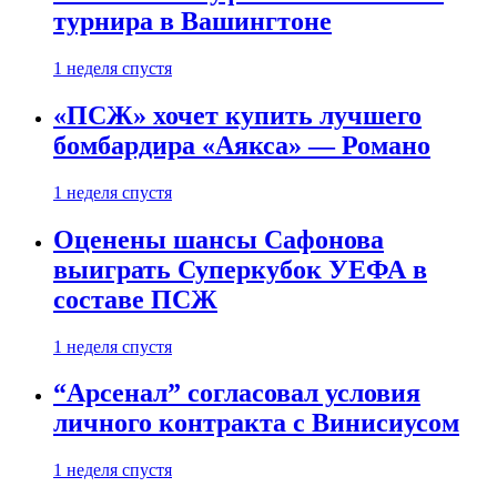
турнира в Вашингтоне
1 неделя спустя
«ПСЖ» хочет купить лучшего
бомбардира «Аякса» — Романо
1 неделя спустя
Оценены шансы Сафонова
выиграть Суперкубок УЕФА в
составе ПСЖ
1 неделя спустя
“Арсенал” согласовал условия
личного контракта с Винисиусом
1 неделя спустя