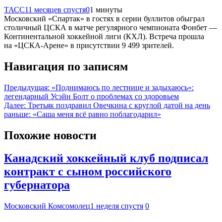
ТАСС
11 месяцев спустя
0
1 минуты
Московский «Спартак» в гостях в серии буллитов обыграл
столичный ЦСКА в матче регулярного чемпионата Фонбет —
Континентальной хоккейной лиги (КХЛ). Встреча прошла
на «ЦСКА-Арене» в присутствии 9 499 зрителей.
Навигация по записям
Предыдущая:
«Поднимаюсь по лестнице и задыхаюсь»:
легендарный Усэйн Болт о проблемах со здоровьем
Далее:
Третьяк поздравил Овечкина с круглой датой на день
раньше: «Саша меня всё равно поблагодарил»
Похожие новости
Канадский хоккейный клуб подписал
контракт с сыном российского
губернатора
Московский Комсомолец
1 неделя спустя
0