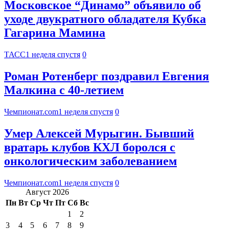
Московское “Динамо” объявило об
уходе двукратного обладателя Кубка
Гагарина Мамина
ТАСС
1 неделя спустя
0
Роман Ротенберг поздравил Евгения
Малкина с 40-летием
Чемпионат.com
1 неделя спустя
0
Умер Алексей Мурыгин. Бывший
вратарь клубов КХЛ боролся с
онкологическим заболеванием
Чемпионат.com
1 неделя спустя
0
Август 2026
Пн
Вт
Ср
Чт
Пт
Сб
Вс
1
2
3
4
5
6
7
8
9