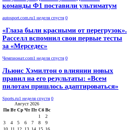
команды Ф1 поставили ультиматум
autosport.com.ru
1 неделя спустя
0
«Глаза были красными от перегрузок».
Расселл вспомнил свои первые тесты
за «Мерседес»
Чемпионат.com
1 неделя спустя
0
Льюис Хэмилтон о влиянии новых
правил на его результаты: «Всем
пилотам пришлось адаптироваться»
Sports.ru
1 неделя спустя
0
Август 2026
Пн
Вт
Ср
Чт
Пт
Сб
Вс
1
2
3
4
5
6
7
8
9
10
11
12
13
14
15
16