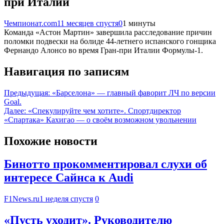
при Италии
Чемпионат.com
11 месяцев спустя
0
1 минуты
Команда «Астон Мартин» завершила расследование причин
поломки подвески на болиде 44-летнего испанского гонщика
Фернандо Алонсо во время Гран-при Италии Формулы-1.
Навигация по записям
Предыдущая:
«Барселона» — главный фаворит ЛЧ по версии
Goal.
Далее:
«Спекулируйте чем хотите». Спортдиректор
«Спартака» Кахигао — о своём возможном увольнении
Похожие новости
Бинотто прокомментировал слухи об
интересе Сайнса к Audi
F1News.ru
1 неделя спустя
0
«Пусть уходит». Руководителю