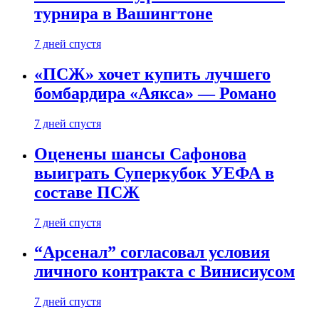
турнира в Вашингтоне
7 дней спустя
«ПСЖ» хочет купить лучшего
бомбардира «Аякса» — Романо
7 дней спустя
Оценены шансы Сафонова
выиграть Суперкубок УЕФА в
составе ПСЖ
7 дней спустя
“Арсенал” согласовал условия
личного контракта с Винисиусом
7 дней спустя