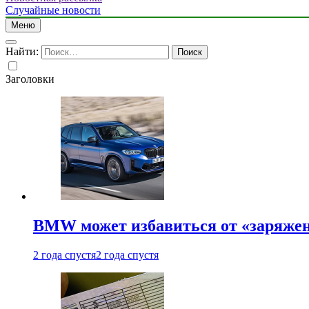
Случайные новости
Меню
Найти:
Заголовки
BMW может избавиться от «заряжен
2 года спустя
2 года спустя