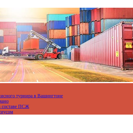
нисного турнира в Вашингтоне
мано
в составе ПСЖ
сиусом