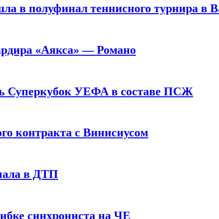
ла в полуфинал теннисного турнира в 
ардира «Аякса» — Романо
ь Суперкубок УЕФА в составе ПСЖ
ого контракта с Винисиусом
пала в ДТП
шибке синхрониста на ЧЕ