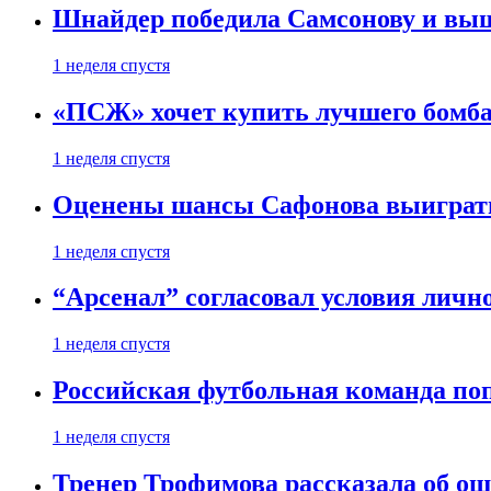
Шнайдер победила Самсонову и выш
1 неделя спустя
«ПСЖ» хочет купить лучшего бомб
1 неделя спустя
Оценены шансы Сафонова выиграт
1 неделя спустя
“Арсенал” согласовал условия личн
1 неделя спустя
Российская футбольная команда по
1 неделя спустя
Тренер Трофимова рассказала об о