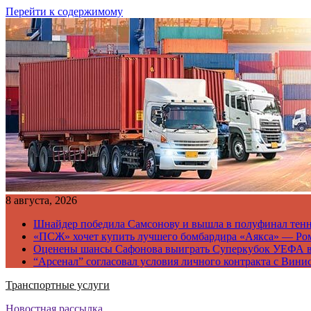
Перейти к содержимому
8 августа, 2026
Шнайдер победила Самсонову и вышла в полуфинал тен
«ПСЖ» хочет купить лучшего бомбардира «Аякса» — Ро
Оценены шансы Сафонова выиграть Суперкубок УЕФА 
“Арсенал” согласовал условия личного контракта с Вини
Транспортные услуги
Новостная рассылка