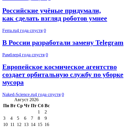
Российские учёные придумали,
как сделать взгляд роботов умнее
Ferra.ru
4 года спустя
0
В России разработали замену Telegram
Рамблер
4 года спустя
0
Европейское космическое агентство
создает орбитальную службу по уборке
мусора
Naked-Science.ru
4 года спустя
0
Август 2026
Пн
Вт
Ср
Чт
Пт
Сб
Вс
1
2
3
4
5
6
7
8
9
10
11
12
13
14
15
16