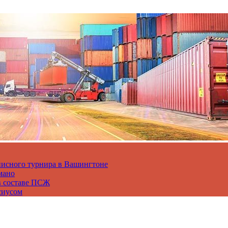
нисного турнира в Вашингтоне
мано
в составе ПСЖ
сиусом