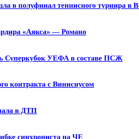
ла в полуфинал теннисного турнира в 
ардира «Аякса» — Романо
ь Суперкубок УЕФА в составе ПСЖ
ого контракта с Винисиусом
пала в ДТП
шибке синхрониста на ЧЕ