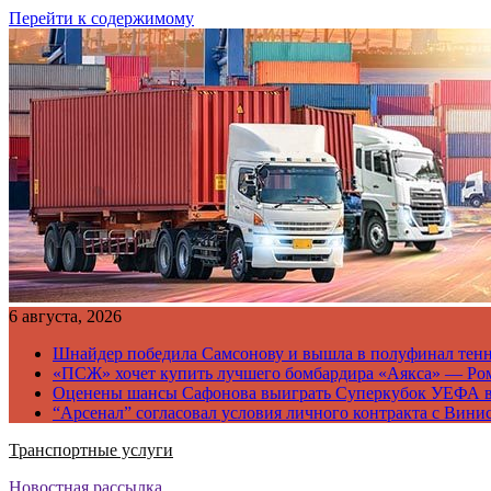
Перейти к содержимому
6 августа, 2026
Шнайдер победила Самсонову и вышла в полуфинал тен
«ПСЖ» хочет купить лучшего бомбардира «Аякса» — Ро
Оценены шансы Сафонова выиграть Суперкубок УЕФА 
“Арсенал” согласовал условия личного контракта с Вини
Транспортные услуги
Новостная рассылка