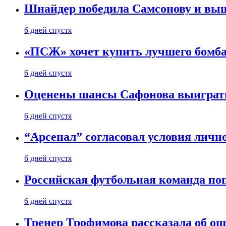
Шнайдер победила Самсонову и выш
6 дней спустя
«ПСЖ» хочет купить лучшего бомб
6 дней спустя
Оценены шансы Сафонова выиграт
6 дней спустя
“Арсенал” согласовал условия личн
6 дней спустя
Российская футбольная команда по
6 дней спустя
Тренер Трофимова рассказала об о