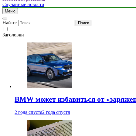
Случайные новости
Меню
Найти:
Заголовки
BMW может избавиться от «заряжен
2 года спустя
2 года спустя