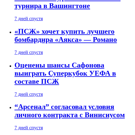
турнира в Вашингтоне
7 дней спустя
«ПСЖ» хочет купить лучшего
бомбардира «Аякса» — Романо
7 дней спустя
Оценены шансы Сафонова
выиграть Суперкубок УЕФА в
составе ПСЖ
7 дней спустя
“Арсенал” согласовал условия
личного контракта с Винисиусом
7 дней спустя