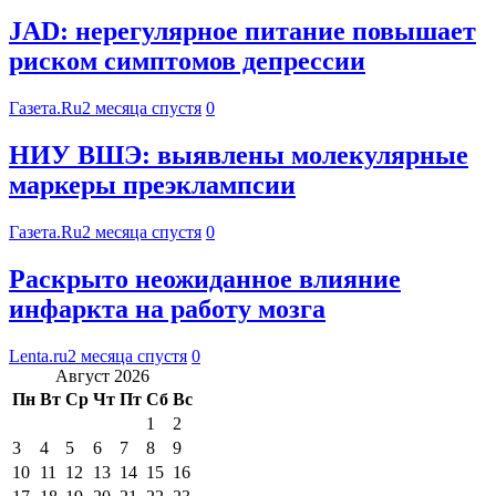
JAD: нерегулярное питание повышает
риском симптомов депрессии
Газета.Ru
2 месяца спустя
0
НИУ ВШЭ: выявлены молекулярные
маркеры преэклампсии
Газета.Ru
2 месяца спустя
0
Раскрыто неожиданное влияние
инфаркта на работу мозга
Lenta.ru
2 месяца спустя
0
Август 2026
Пн
Вт
Ср
Чт
Пт
Сб
Вс
1
2
3
4
5
6
7
8
9
10
11
12
13
14
15
16