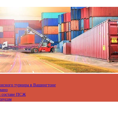
нисного турнира в Вашингтоне
мано
в составе ПСЖ
сиусом