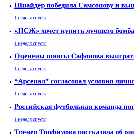
Шнайдер победила Самсонову и выш
1 неделя спустя
«ПСЖ» хочет купить лучшего бомб
1 неделя спустя
Оценены шансы Сафонова выиграт
1 неделя спустя
“Арсенал” согласовал условия личн
1 неделя спустя
Российская футбольная команда по
1 неделя спустя
Тренер Трофимова рассказала об о