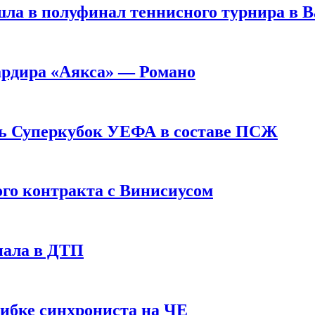
ла в полуфинал теннисного турнира в 
ардира «Аякса» — Романо
ь Суперкубок УЕФА в составе ПСЖ
ого контракта с Винисиусом
пала в ДТП
шибке синхрониста на ЧЕ