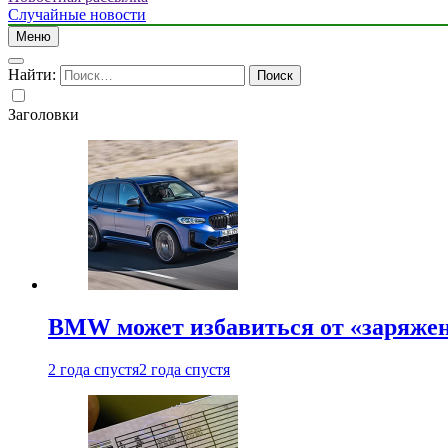
Случайные новости
Меню
Найти:
Заголовки
BMW может избавиться от «заряжен
2 года спустя
2 года спустя