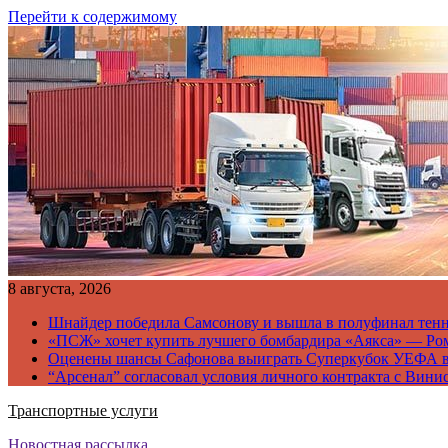
Перейти к содержимому
8 августа, 2026
Шнайдер победила Самсонову и вышла в полуфинал тен
«ПСЖ» хочет купить лучшего бомбардира «Аякса» — Ро
Оценены шансы Сафонова выиграть Суперкубок УЕФА 
“Арсенал” согласовал условия личного контракта с Вини
Транспортные услуги
Новостная рассылка