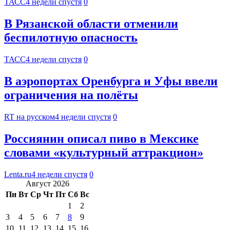
ТАСС
4 недели спустя
0
В Рязанской области отменили
беспилотную опасность
ТАСС
4 недели спустя
0
В аэропортах Оренбурга и Уфы ввели
ограничения на полёты
RT на русском
4 недели спустя
0
Россиянин описал пиво в Мексике
словами «культурный аттракцион»
Lenta.ru
4 недели спустя
0
Август 2026
Пн
Вт
Ср
Чт
Пт
Сб
Вс
1
2
3
4
5
6
7
8
9
10
11
12
13
14
15
16