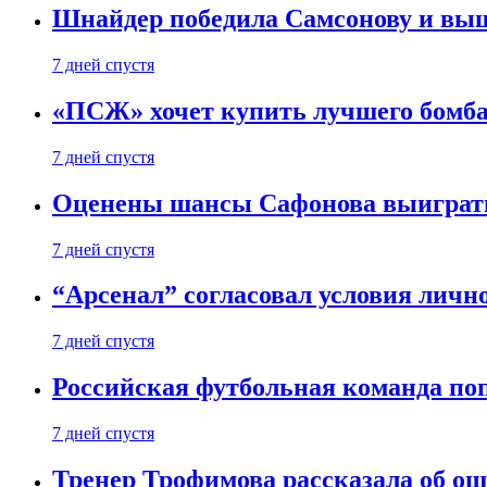
Шнайдер победила Самсонову и выш
7 дней спустя
«ПСЖ» хочет купить лучшего бомб
7 дней спустя
Оценены шансы Сафонова выиграт
7 дней спустя
“Арсенал” согласовал условия личн
7 дней спустя
Российская футбольная команда по
7 дней спустя
Тренер Трофимова рассказала об о