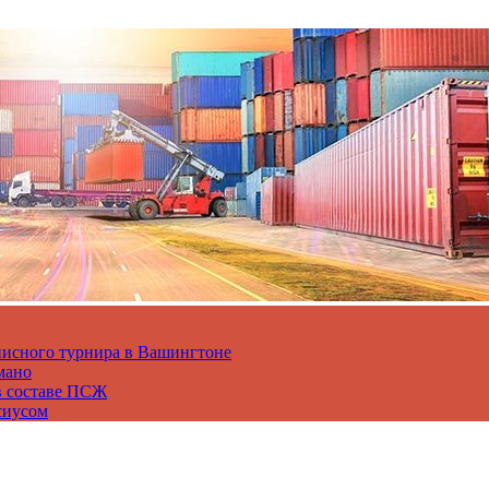
нисного турнира в Вашингтоне
мано
в составе ПСЖ
сиусом