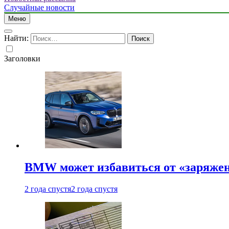
Случайные новости
Меню
Найти:
Заголовки
BMW может избавиться от «заряжен
2 года спустя
2 года спустя