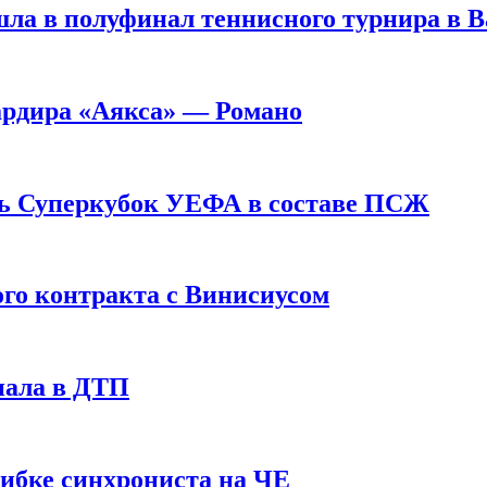
ла в полуфинал теннисного турнира в 
ардира «Аякса» — Романо
ь Суперкубок УЕФА в составе ПСЖ
ого контракта с Винисиусом
пала в ДТП
шибке синхрониста на ЧЕ