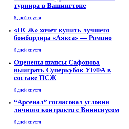
турнира в Вашингтоне
6 дней спустя
«ПСЖ» хочет купить лучшего
бомбардира «Аякса» — Романо
6 дней спустя
Оценены шансы Сафонова
выиграть Суперкубок УЕФА в
составе ПСЖ
6 дней спустя
“Арсенал” согласовал условия
личного контракта с Винисиусом
6 дней спустя