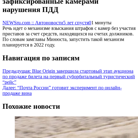
зафиксированные камерами
нарушения ПДД
NEWSru.com :: Автоновости
5 лет спустя
0
1 минуты
Речь идет о механизме взыскания штрафов с камер без участия
приставов за счет средств, находящихся на счетах должников.
По словам замглавы Минюста, запустить такой механизм
планируется в 2022 году.
Навигация по записям
Предыдущая:
Blue Origin завершила стартовый этап аукциона
по продаже билета на первый суборбитальный туристический
“рейс”
Далее:
“Почта России” готовит эксперимент по онлайн-
продаже вина
Похожие новости