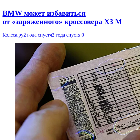
BMW может избавиться
от «заряженного» кроссовера X3 M
Колеса.ру
2 года спустя
2 года спустя
0