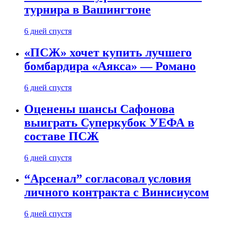
турнира в Вашингтоне
6 дней спустя
«ПСЖ» хочет купить лучшего
бомбардира «Аякса» — Романо
6 дней спустя
Оценены шансы Сафонова
выиграть Суперкубок УЕФА в
составе ПСЖ
6 дней спустя
“Арсенал” согласовал условия
личного контракта с Винисиусом
6 дней спустя