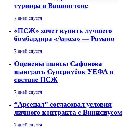
турнира в Вашингтоне
7 дней спустя
«ПСЖ» хочет купить лучшего
бомбардира «Аякса» — Романо
7 дней спустя
Оценены шансы Сафонова
выиграть Суперкубок УЕФА в
составе ПСЖ
7 дней спустя
“Арсенал” согласовал условия
личного контракта с Винисиусом
7 дней спустя