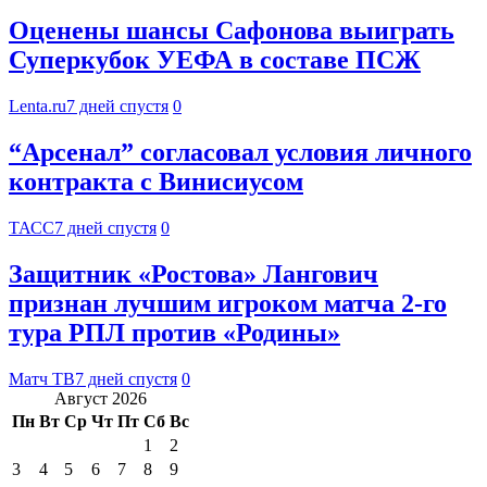
Оценены шансы Сафонова выиграть
Суперкубок УЕФА в составе ПСЖ
Lenta.ru
7 дней спустя
0
“Арсенал” согласовал условия личного
контракта с Винисиусом
ТАСС
7 дней спустя
0
Защитник «Ростова» Лангович
признан лучшим игроком матча 2‑го
тура РПЛ против «Родины»
Матч ТВ
7 дней спустя
0
Август 2026
Пн
Вт
Ср
Чт
Пт
Сб
Вс
1
2
3
4
5
6
7
8
9