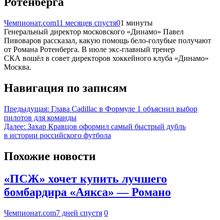
Ротенберга
Чемпионат.com
11 месяцев спустя
0
1 минуты
Генеральный директор московского «Динамо» Павел
Пивоваров рассказал, какую помощь бело-голубые получают
от Романа Ротенберга. В июле экс-главный тренер
СКА вошёл в совет директоров хоккейного клуба «Динамо»
Москва.
Навигация по записям
Предыдущая:
Глава Cadillac в Формуле 1 объяснил выбор
пилотов для команды
Далее:
Захар Кравцов оформил самый быстрый дубль
в истории российского футбола
Похожие новости
«ПСЖ» хочет купить лучшего
бомбардира «Аякса» — Романо
Чемпионат.com
7 дней спустя
0