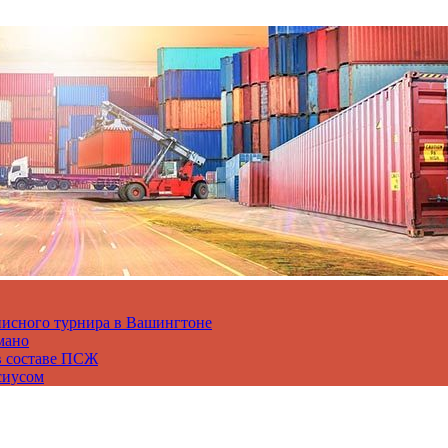
нисного турнира в Вашингтоне
мано
в составе ПСЖ
сиусом