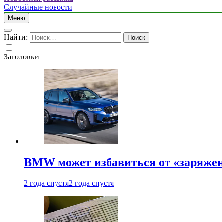
Случайные новости
Меню
Найти:
Заголовки
BMW может избавиться от «заряжен
2 года спустя
2 года спустя