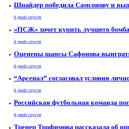
Шнайдер победила Самсонову и выш
6 дней спустя
«ПСЖ» хочет купить лучшего бомб
6 дней спустя
Оценены шансы Сафонова выиграт
6 дней спустя
“Арсенал” согласовал условия личн
6 дней спустя
Российская футбольная команда по
6 дней спустя
Тренер Трофимова рассказала об о