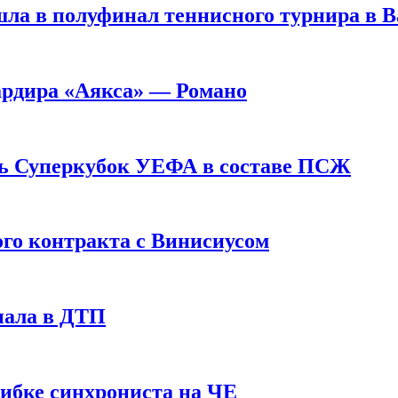
ла в полуфинал теннисного турнира в 
ардира «Аякса» — Романо
ь Суперкубок УЕФА в составе ПСЖ
ого контракта с Винисиусом
пала в ДТП
шибке синхрониста на ЧЕ