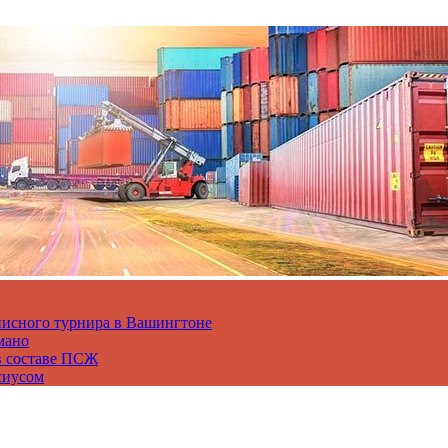
нисного турнира в Вашингтоне
мано
в составе ПСЖ
сиусом