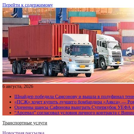
Перейти к содержимому
6 августа, 2026
Шнайдер победила Самсонову и вышла в полуфинал тен
«ПСЖ» хочет купить лучшего бомбардира «Аякса» — Ро
Оценены шансы Сафонова выиграть Суперкубок УЕФА 
“Арсенал” согласовал условия личного контракта с Вини
Транспортные услуги
Новостная рассылка