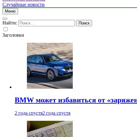
Случайные новости
Меню
Найти:
Заголовки
BMW может избавиться от «заряжен
2 года спустя
2 года спустя