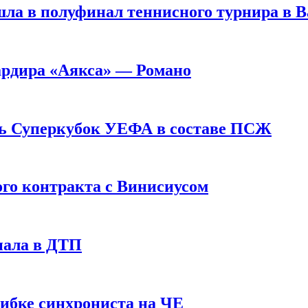
ла в полуфинал теннисного турнира в 
ардира «Аякса» — Романо
ь Суперкубок УЕФА в составе ПСЖ
ого контракта с Винисиусом
пала в ДТП
шибке синхрониста на ЧЕ