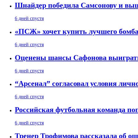
Шнайдер победила Самсонову и выш
6 дней спустя
«ПСЖ» хочет купить лучшего бомб
6 дней спустя
Оценены шансы Сафонова выиграт
6 дней спустя
“Арсенал” согласовал условия личн
6 дней спустя
Российская футбольная команда по
6 дней спустя
Тренер Трофимова рассказала об о