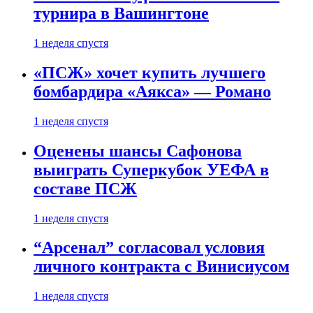
турнира в Вашингтоне
1 неделя спустя
«ПСЖ» хочет купить лучшего
бомбардира «Аякса» — Романо
1 неделя спустя
Оценены шансы Сафонова
выиграть Суперкубок УЕФА в
составе ПСЖ
1 неделя спустя
“Арсенал” согласовал условия
личного контракта с Винисиусом
1 неделя спустя