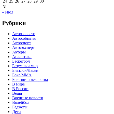
24
25
26
27
28
29
30
31
« Июл
Рубрики
Автоновости
Автособытия
Автоспорт
Автоэксперт
Актеры
Аналитика
Баскетбол
Безумный мир
Биатлон/Лыжи
Бокс/MMA
Болезни и лекарства
В мире
В России
Вещи
Военные новости
Волейбол
Гаджеты
Дети