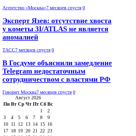
Агентство «Москва»
7 месяцев спустя
0
Эксперт Язев: отсутствие хвоста
у кометы 3I/ATLAS не является
аномалией
ТАСС
7 месяцев спустя
0
В Госдуме объяснили замедление
Telegram недостаточным
сотрудничеством с властями РФ
Говорит Москва
7 месяцев спустя
0
Август 2026
Пн
Вт
Ср
Чт
Пт
Сб
Вс
1
2
3
4
5
6
7
8
9
10
11
12
13
14
15
16
17
18
19
20
21
22
23