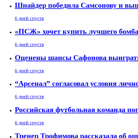
Шнайдер победила Самсонову и выш
6 дней спустя
«ПСЖ» хочет купить лучшего бомб
6 дней спустя
Оценены шансы Сафонова выиграт
6 дней спустя
“Арсенал” согласовал условия личн
6 дней спустя
Российская футбольная команда по
6 дней спустя
Тренер Трофимова рассказала об о