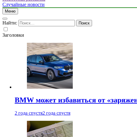
Случайные новости
Меню
Найти:
Заголовки
BMW может избавиться от «заряжен
2 года спустя
2 года спустя