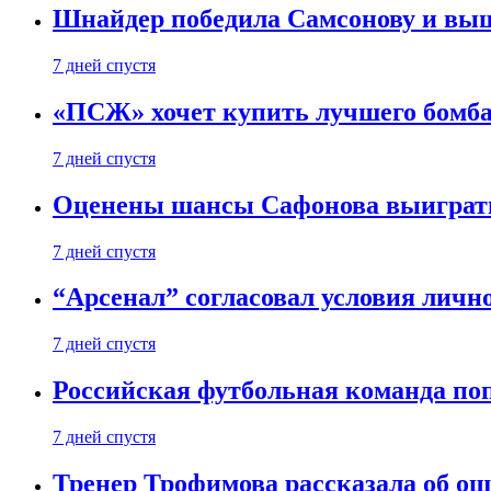
Шнайдер победила Самсонову и выш
7 дней спустя
«ПСЖ» хочет купить лучшего бомб
7 дней спустя
Оценены шансы Сафонова выиграт
7 дней спустя
“Арсенал” согласовал условия личн
7 дней спустя
Российская футбольная команда по
7 дней спустя
Тренер Трофимова рассказала об о