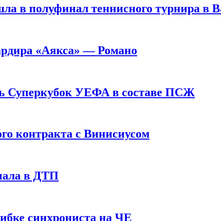
ла в полуфинал теннисного турнира в 
ардира «Аякса» — Романо
ь Суперкубок УЕФА в составе ПСЖ
ого контракта с Винисиусом
пала в ДТП
шибке синхрониста на ЧЕ