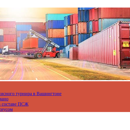
нисного турнира в Вашингтоне
мано
в составе ПСЖ
сиусом