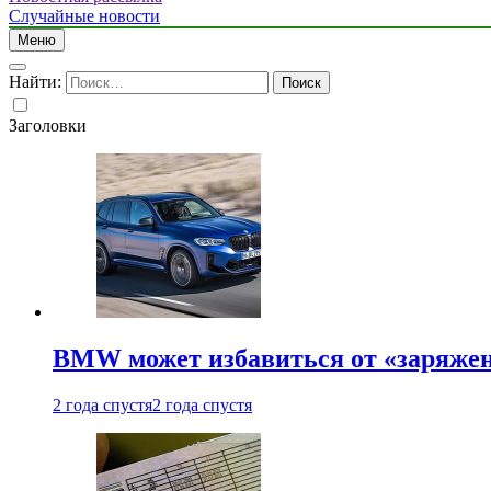
Случайные новости
Меню
Найти:
Заголовки
BMW может избавиться от «заряжен
2 года спустя
2 года спустя