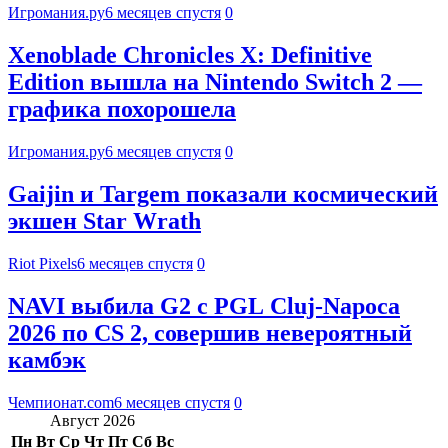
Игромания.ру
6 месяцев спустя
0
Xenoblade Chronicles X: Definitive
Edition вышла на Nintendo Switch 2 —
графика похорошела
Игромания.ру
6 месяцев спустя
0
Gaijin и Targem показали космический
экшен Star Wrath
Riot Pixels
6 месяцев спустя
0
NAVI выбила G2 с PGL Cluj-Napoca
2026 по CS 2, совершив невероятный
камбэк
Чемпионат.com
6 месяцев спустя
0
Август 2026
Пн
Вт
Ср
Чт
Пт
Сб
Вс