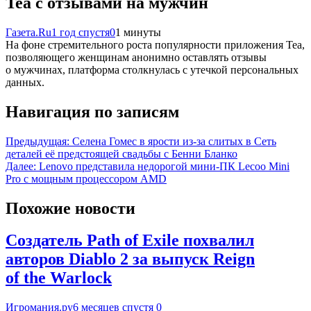
Tea с отзывами на мужчин
Газета.Ru
1 год спустя
0
1 минуты
На фоне стремительного роста популярности приложения Tea,
позволяющего женщинам анонимно оставлять отзывы
о мужчинах, платформа столкнулась с утечкой персональных
данных.
Навигация по записям
Предыдущая:
Селена Гомес в ярости из-за слитых в Сеть
деталей её предстоящей свадьбы с Бенни Бланко
Далее:
Lenovo представила недорогой мини-ПК Lecoo Mini
Pro с мощным процессором AMD
Похожие новости
Создатель Path of Exile похвалил
авторов Diablo 2 за выпуск Reign
of the Warlock
Игромания.ру
6 месяцев спустя
0