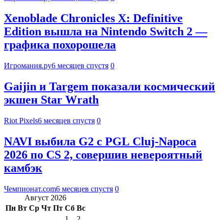
Xenoblade Chronicles X: Definitive
Edition вышла на Nintendo Switch 2 —
графика похорошела
Игромания.ру
6 месяцев спустя
0
Gaijin и Targem показали космический
экшен Star Wrath
Riot Pixels
6 месяцев спустя
0
NAVI выбила G2 с PGL Cluj-Napoca
2026 по CS 2, совершив невероятный
камбэк
Чемпионат.com
6 месяцев спустя
0
Август 2026
Пн
Вт
Ср
Чт
Пт
Сб
Вс
1
2