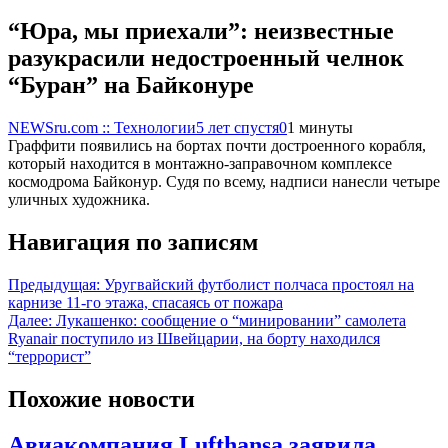
“Юра, мы приехали”: неизвестные
разукрасили недостроенный челнок
“Буран” на Байконуре
NEWSru.com :: Технологии
5 лет спустя
0
1 минуты
Граффити появились на бортах почти достроенного корабля,
который находится в монтажно-заправочном комплексе
космодрома Байконур. Судя по всему, надписи нанесли четыре
уличных художника.
Навигация по записям
Предыдущая:
Уругвайский футболист полчаса простоял на
карнизе 11-го этажа, спасаясь от пожара
Далее:
Лукашенко: сообщение о “минировании” самолета
Ryanair поступило из Швейцарии, на борту находился
“террорист”
Похожие новости
Авиакомпания Lufthansa заявила,