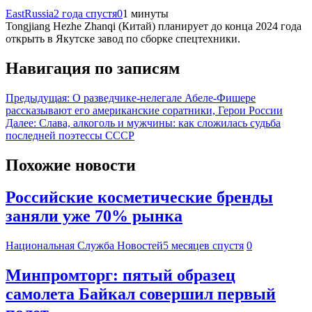
EastRussia
2 года спустя
0
1 минуты
Tongjiang Hezhe Zhanqi (Китай) планирует до конца 2024 года
открыть в Якутске завод по сборке спецтехники.
Навигация по записям
Предыдущая:
О разведчике-нелегале Абеле-Фишере
рассказывают его американские соратники, Герои России
Далее:
Слава, алкоголь и мужчины: как сложилась судьба
последней поэтессы СССР
Похожие новости
Российские косметические бренды
заняли уже 70% рынка
Национальная Служба Новостей
5 месяцев спустя
0
Минпромторг: пятый образец
самолета Байкал совершил первый