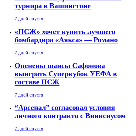
турнира в Вашингтоне
7 дней спустя
«ПСЖ» хочет купить лучшего
бомбардира «Аякса» — Романо
7 дней спустя
Оценены шансы Сафонова
выиграть Суперкубок УЕФА в
составе ПСЖ
7 дней спустя
“Арсенал” согласовал условия
личного контракта с Винисиусом
7 дней спустя