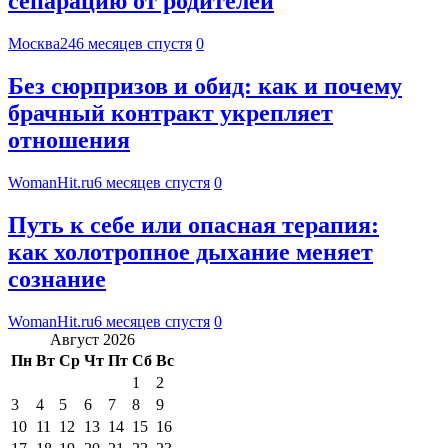
сепарацию от родителей
Москва24
6 месяцев спустя
0
Без сюрпризов и обид: как и почему
брачный контракт укрепляет
отношения
WomanHit.ru
6 месяцев спустя
0
Путь к себе или опасная терапия:
как холотропное дыхание меняет
сознание
WomanHit.ru
6 месяцев спустя
0
Август 2026
Пн
Вт
Ср
Чт
Пт
Сб
Вс
1
2
3
4
5
6
7
8
9
10
11
12
13
14
15
16