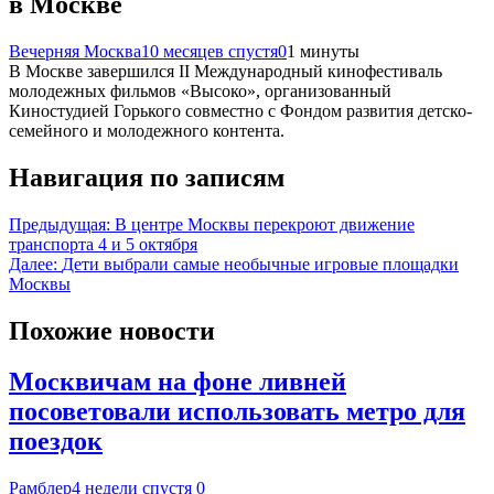
в Москве
Вечерняя Москва
10 месяцев спустя
0
1 минуты
В Москве завершился II Международный кинофестиваль
молодежных фильмов «Высоко», организованный
Киностудией Горького совместно с Фондом развития детско-
семейного и молодежного контента.
Навигация по записям
Предыдущая:
В центре Москвы перекроют движение
транспорта 4 и 5 октября
Далее:
Дети выбрали самые необычные игровые площадки
Москвы
Похожие новости
Москвичам на фоне ливней
посоветовали использовать метро для
поездок
Рамблер
4 недели спустя
0