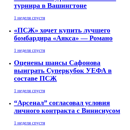
турнира в Вашингтоне
1 неделя спустя
«ПСЖ» хочет купить лучшего
бомбардира «Аякса» — Романо
1 неделя спустя
Оценены шансы Сафонова
выиграть Суперкубок УЕФА в
составе ПСЖ
1 неделя спустя
“Арсенал” согласовал условия
личного контракта с Винисиусом
1 неделя спустя