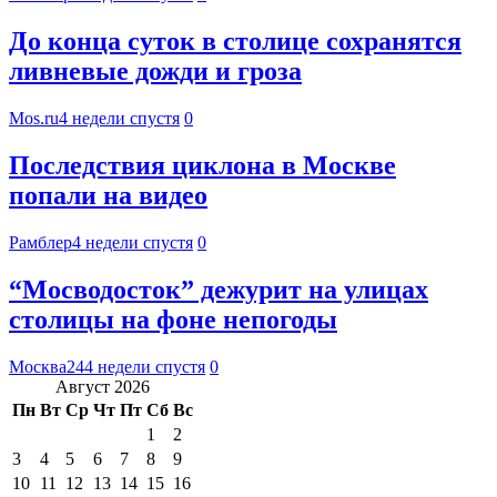
До конца суток в столице сохранятся
ливневые дожди и гроза
Mos.ru
4 недели спустя
0
Последствия циклона в Москве
попали на видео
Рамблер
4 недели спустя
0
“Мосводосток” дежурит на улицах
столицы на фоне непогоды
Москва24
4 недели спустя
0
Август 2026
Пн
Вт
Ср
Чт
Пт
Сб
Вс
1
2
3
4
5
6
7
8
9
10
11
12
13
14
15
16