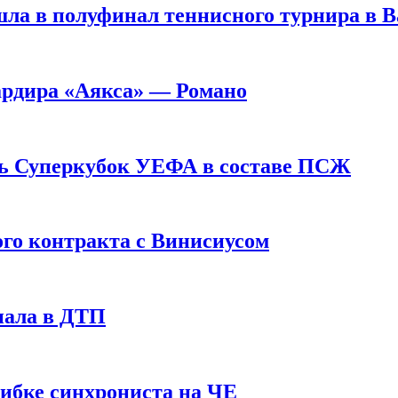
ла в полуфинал теннисного турнира в 
ардира «Аякса» — Романо
ь Суперкубок УЕФА в составе ПСЖ
ого контракта с Винисиусом
пала в ДТП
шибке синхрониста на ЧЕ