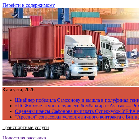
Перейти к содержимому
8 августа, 2026
Шнайдер победила Самсонову и вышла в полуфинал тен
«ПСЖ» хочет купить лучшего бомбардира «Аякса» — Ро
Оценены шансы Сафонова выиграть Суперкубок УЕФА 
“Арсенал” согласовал условия личного контракта с Вини
Транспортные услуги
Новостная рассылка