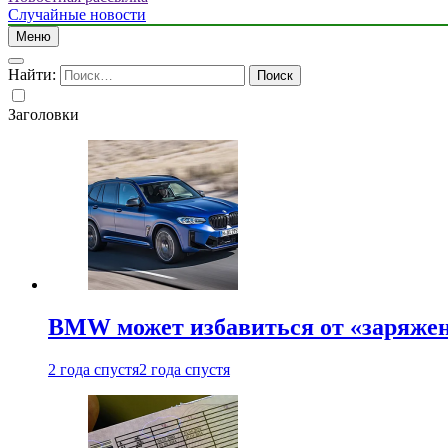
Случайные новости
Меню
Найти:
Заголовки
BMW может избавиться от «заряжен
2 года спустя
2 года спустя