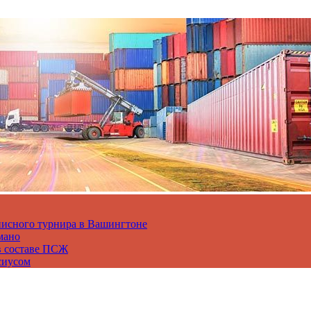
нисного турнира в Вашингтоне
мано
в составе ПСЖ
сиусом