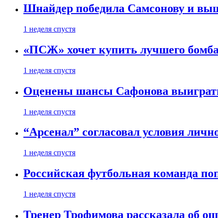
Шнайдер победила Самсонову и выш
1 неделя спустя
«ПСЖ» хочет купить лучшего бомб
1 неделя спустя
Оценены шансы Сафонова выиграт
1 неделя спустя
“Арсенал” согласовал условия личн
1 неделя спустя
Российская футбольная команда по
1 неделя спустя
Тренер Трофимова рассказала об о