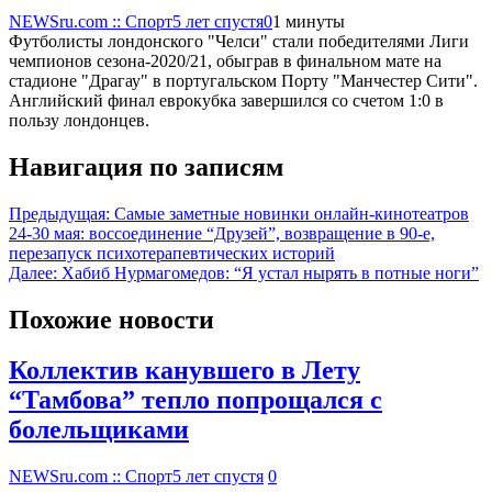
NEWSru.com :: Спорт
5 лет спустя
0
1 минуты
Футболисты лондонского "Челси" стали победителями Лиги
чемпионов сезона-2020/21, обыграв в финальном мате на
стадионе "Драгау" в португальском Порту "Манчестер Сити".
Английский финал еврокубка завершился со счетом 1:0 в
пользу лондонцев.
Навигация по записям
Предыдущая:
Самые заметные новинки онлайн-кинотеатров
24-30 мая: воссоединение “Друзей”, возвращение в 90-е,
перезапуск психотерапевтических историй
Далее:
Хабиб Нурмагомедов: “Я устал нырять в потные ноги”
Похожие новости
Коллектив канувшего в Лету
“Тамбова” тепло попрощался с
болельщиками
NEWSru.com :: Спорт
5 лет спустя
0