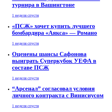
турнира в Вашингтоне
1 неделя спустя
«ПСЖ» хочет купить лучшего
бомбардира «Аякса» — Романо
1 неделя спустя
Оценены шансы Сафонова
выиграть Суперкубок УЕФА в
составе ПСЖ
1 неделя спустя
“Арсенал” согласовал условия
личного контракта с Винисиусом
1 неделя спустя