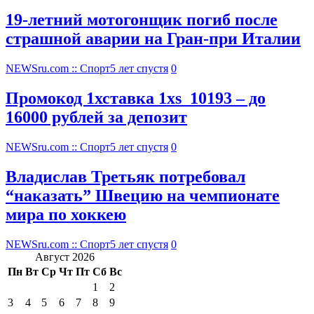
19-летний мотогонщик погиб после
страшной аварии на Гран-при Италии
NEWSru.com :: Спорт
5 лет спустя
0
Промокод 1хставка 1xs_10193 – до
16000 рублей за депозит
NEWSru.com :: Спорт
5 лет спустя
0
Владислав Третьяк потребовал
“наказать” Швецию на чемпионате
мира по хоккею
NEWSru.com :: Спорт
5 лет спустя
0
Август 2026
Пн
Вт
Ср
Чт
Пт
Сб
Вс
1
2
3
4
5
6
7
8
9