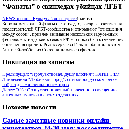
“Фанаты” о скинхедах-убийцах ЛГБТ
NEWSru.com :: Культура
5 лет спустя
0
1 минуты
Короткометражный фильм о скинхедах, которые охотятся на
представителей ЛГБТ-сообщества и открывают "отношения
между собой", привлек внимание нескольких зарубежных
фестивалей, тогда как в самой РФ его показ был отменен без
объяснения причин. Режиссер Сева Галкин обвинил в этом
"антигей-лобби" из Союза кинематографистов.
Навигация по записям
Предыдущая:
“Прочувствовал, душу вложил”: КЛИП Тиля
Линдеманна “Любимый город”, спетый на русском языке,
набрал два миллиона просмотров
Далее:
“Сбер” запустит пилотный проект по размещению
аптечных пунктов в своих отделениях
Похожие новости
Самые заметные новинки онлайн-
кинотеатров 24-30 мая: воссоединение