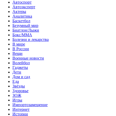
Автоспорт
Автоэксперт
Актеры
Аналитика
Баскетбол
Безумный мир
Биатлон/Лыжи
Бокс/MMA
Болезни и лекарства
В мире
В России
Вещи
Военные новости
Волейбол
Гаджеты
Дети
Дом и сад
Еда
Звёзды
Здоровье
ЗОЖ
Игры
Импортозамещение
Интернет
Истории