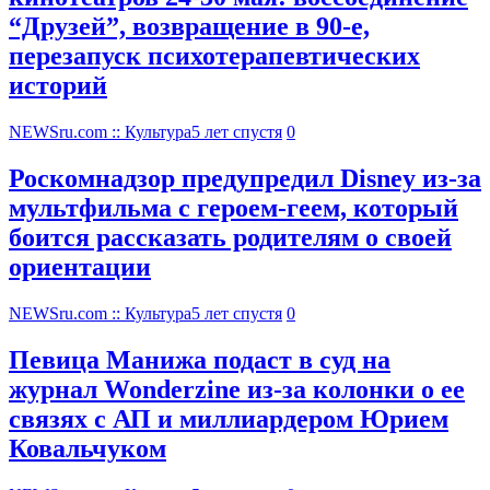
“Друзей”, возвращение в 90-е,
перезапуск психотерапевтических
историй
NEWSru.com :: Культура
5 лет спустя
0
Роскомнадзор предупредил Disney из-за
мультфильма c героем-геем, который
боится рассказать родителям о своей
ориентации
NEWSru.com :: Культура
5 лет спустя
0
Певица Манижа подаст в суд на
журнал Wonderzine из-за колонки о ее
связях с АП и миллиардером Юрием
Ковальчуком