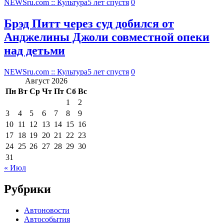
NEWSru.com :: Культура
5 лет спустя
0
Брэд Питт через суд добился от
Анджелины Джоли совместной опеки
над детьми
NEWSru.com :: Культура
5 лет спустя
0
Август 2026
Пн
Вт
Ср
Чт
Пт
Сб
Вс
1
2
3
4
5
6
7
8
9
10
11
12
13
14
15
16
17
18
19
20
21
22
23
24
25
26
27
28
29
30
31
« Июл
Рубрики
Автоновости
Автособытия