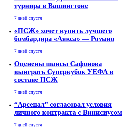
турнира в Вашингтоне
7 дней спустя
«ПСЖ» хочет купить лучшего
бомбардира «Аякса» — Романо
7 дней спустя
Оценены шансы Сафонова
выиграть Суперкубок УЕФА в
составе ПСЖ
7 дней спустя
“Арсенал” согласовал условия
личного контракта с Винисиусом
7 дней спустя