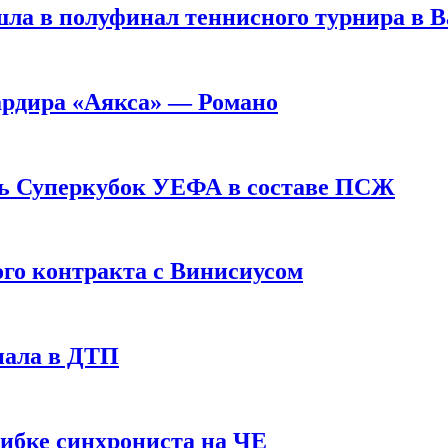
ла в полуфинал теннисного турнира в 
ардира «Аякса» — Романо
ь Суперкубок УЕФА в составе ПСЖ
ого контракта с Винисиусом
пала в ДТП
шибке синхрониста на ЧЕ