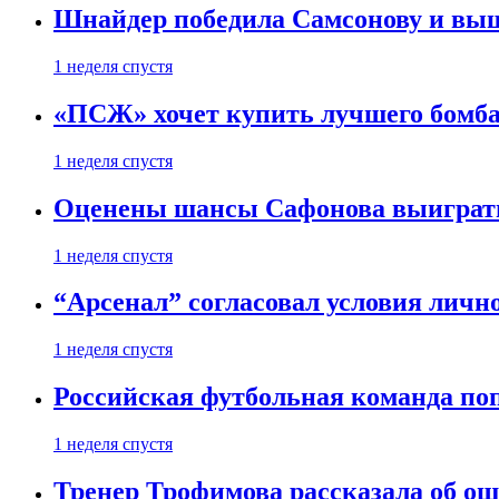
Шнайдер победила Самсонову и выш
1 неделя спустя
«ПСЖ» хочет купить лучшего бомб
1 неделя спустя
Оценены шансы Сафонова выиграт
1 неделя спустя
“Арсенал” согласовал условия личн
1 неделя спустя
Российская футбольная команда по
1 неделя спустя
Тренер Трофимова рассказала об о