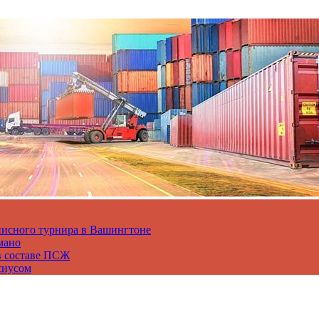
нисного турнира в Вашингтоне
мано
в составе ПСЖ
сиусом