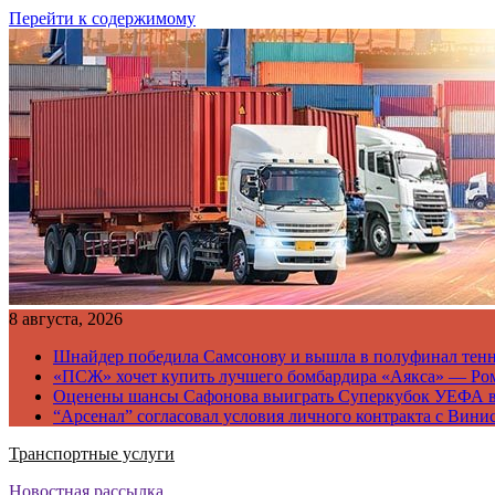
Перейти к содержимому
8 августа, 2026
Шнайдер победила Самсонову и вышла в полуфинал тен
«ПСЖ» хочет купить лучшего бомбардира «Аякса» — Ро
Оценены шансы Сафонова выиграть Суперкубок УЕФА 
“Арсенал” согласовал условия личного контракта с Вини
Транспортные услуги
Новостная рассылка