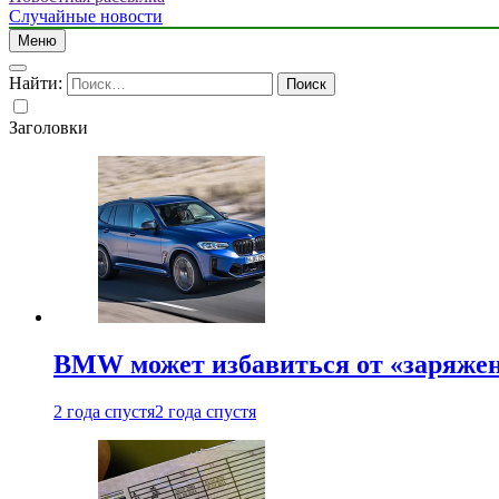
Случайные новости
Меню
Найти:
Заголовки
BMW может избавиться от «заряжен
2 года спустя
2 года спустя