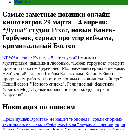
Культура
Самые заметные новинки онлайн-
кинотеатров 29 марта – 4 апреля:
“Душа” студии Pixar, новый Конёк-
Горбунок, сериал про мир вебкама,
криминальный Бостон
NEWSru.com :: Культура
5 лет спустя
0
1 минуты
Мультфильм, дышащий любовью. "Конёк-горбунок" говорит
прозой и голосом Деревянко. Молодёжный сериал о вебкаме.
Необычный фильм с Глебом Калюжным. Кевин Бейкон
продолжает работу в Бостоне. Фильм о "ковидном лайнере".
Новый сезон "Чёрного списка". Религиозный фанатизм
"Святой Мод". Криминальная история вокруг игры в
"Скрэббл".
Навигация по записям
Предыдущая:
Эрмитаж не нашел “новодела” среди спорных
экспонатов выставки Фаберже: была “неумелая” реставрация
Далее:
“Годзилла против Конга” установил рекорд по сборам в