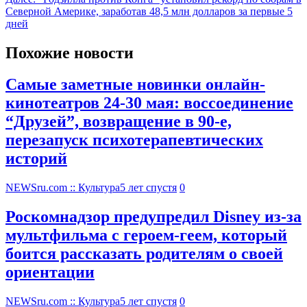
Северной Америке, заработав 48,5 млн долларов за первые 5
дней
Похожие новости
Самые заметные новинки онлайн-
кинотеатров 24-30 мая: воссоединение
“Друзей”, возвращение в 90-е,
перезапуск психотерапевтических
историй
NEWSru.com :: Культура
5 лет спустя
0
Роскомнадзор предупредил Disney из-за
мультфильма c героем-геем, который
боится рассказать родителям о своей
ориентации
NEWSru.com :: Культура
5 лет спустя
0