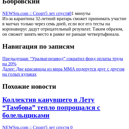
Бобровский
NEWSru.com :: Спорт
5 лет спустя
0
1 минуты
Из-за карантина 32-летний вратарь сможет принимать участие
в матчах только через семь дней, если все его тесты на
коронавирус дадут отрицательный результат. Таким образом,
он сможет занять место в рамке не раньше четвертьфинала.
Навигация по записям
Предыдущая:
“Уралвагонзавод” сократил фонд оплаты труда
на 20%
Далее:
Две красавицы из мира MMA подерутся друг с другом
на голых кулаках
Похожие новости
Коллектив канувшего в Лету
“Тамбова” тепло попрощался с
болельщиками
NEWSru.com :: Спорт
5 лет спустя
0