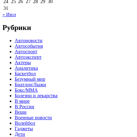
24
25
26
27
28
29
30
31
« Июл
Рубрики
Автоновости
Автособытия
Автоспорт
Автоэксперт
Актеры
Аналитика
Баскетбол
Безумный мир
Биатлон/Лыжи
Бокс/MMA
Болезни и лекарства
В мире
В России
Вещи
Военные новости
Волейбол
Гаджеты
Дети