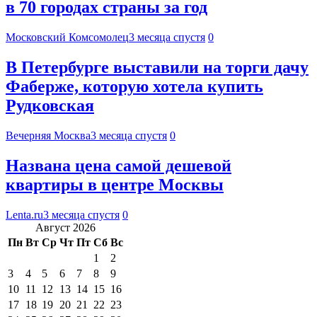
в 70 городах страны за год
Московский Комсомолец
3 месяца спустя
0
В Петербурге выставили на торги дачу
Фаберже, которую хотела купить
Рудковская
Вечерняя Москва
3 месяца спустя
0
Названа цена самой дешевой
квартиры в центре Москвы
Lenta.ru
3 месяца спустя
0
Август 2026
Пн
Вт
Ср
Чт
Пт
Сб
Вс
1
2
3
4
5
6
7
8
9
10
11
12
13
14
15
16
17
18
19
20
21
22
23