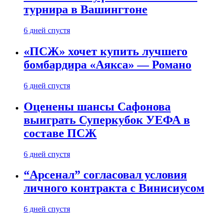
турнира в Вашингтоне
6 дней спустя
«ПСЖ» хочет купить лучшего
бомбардира «Аякса» — Романо
6 дней спустя
Оценены шансы Сафонова
выиграть Суперкубок УЕФА в
составе ПСЖ
6 дней спустя
“Арсенал” согласовал условия
личного контракта с Винисиусом
6 дней спустя