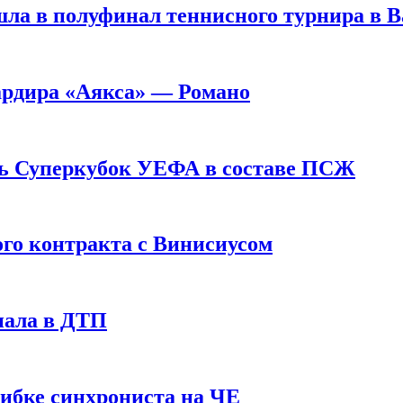
ла в полуфинал теннисного турнира в 
ардира «Аякса» — Романо
ь Суперкубок УЕФА в составе ПСЖ
ого контракта с Винисиусом
пала в ДТП
шибке синхрониста на ЧЕ