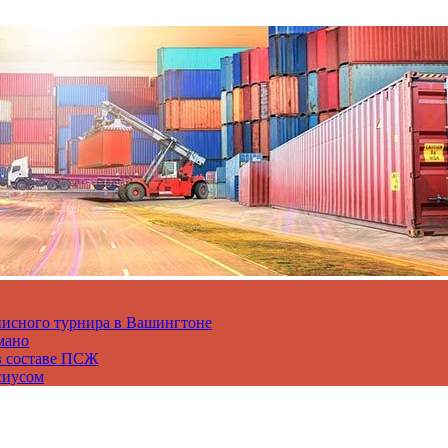
нисного турнира в Вашингтоне
мано
в составе ПСЖ
сиусом