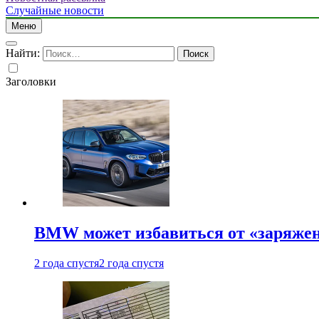
Случайные новости
Меню
Найти:
Заголовки
BMW может избавиться от «заряжен
2 года спустя
2 года спустя