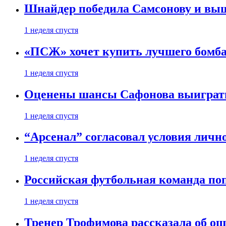
Шнайдер победила Самсонову и выш
1 неделя спустя
«ПСЖ» хочет купить лучшего бомб
1 неделя спустя
Оценены шансы Сафонова выиграт
1 неделя спустя
“Арсенал” согласовал условия личн
1 неделя спустя
Российская футбольная команда по
1 неделя спустя
Тренер Трофимова рассказала об о