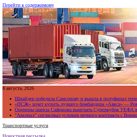
Перейти к содержимому
8 августа, 2026
Шнайдер победила Самсонову и вышла в полуфинал тен
«ПСЖ» хочет купить лучшего бомбардира «Аякса» — Ро
Оценены шансы Сафонова выиграть Суперкубок УЕФА 
“Арсенал” согласовал условия личного контракта с Вини
Транспортные услуги
Новостная рассылка